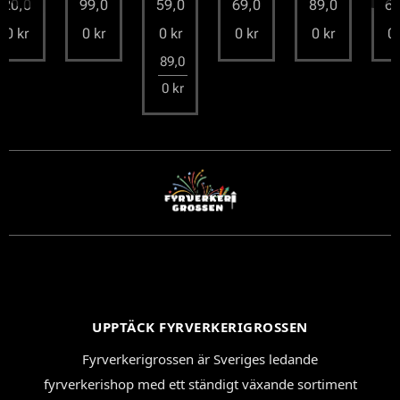
99,0
59,0
69,0
89,0
69,0
0
kr
0
kr
0
kr
0
kr
0
kr
89,0
0
kr
UPPTÄCK FYRVERKERIGROSSEN
Fyrverkerigrossen är Sveriges ledande
fyrverkerishop med ett ständigt växande sortiment