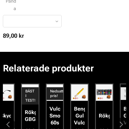
Pand
a
89,00
kr
Relaterade produkter
BÄST
Nedsatt
Tillfälligt
I
pris!
slut
TEST!
Vulcan
Bengal
Bengal
Rökgranat
sglasögon
Smoke
Gul
Rökgranat
Grön
GBGFF
60s
Vulcan
Vulcan