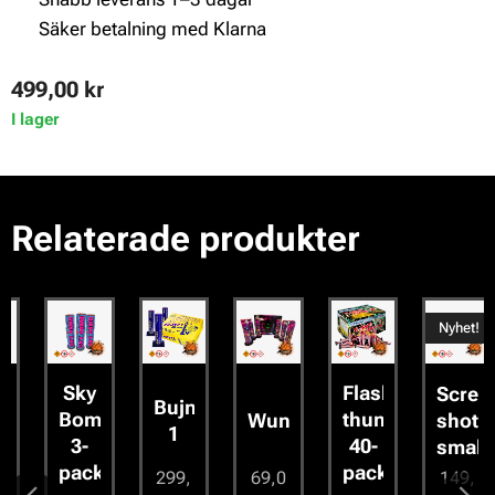
✔ Säker betalning med Klarna
499,00
kr
I lager
Relaterade produkter
Nyhet!
Sky
Flashing
Scream
Bujny
Bomb
thunder
sglasögon
Wunderboom
shots
1
3-
40-
small
pack
pack
299,
69,0
149,