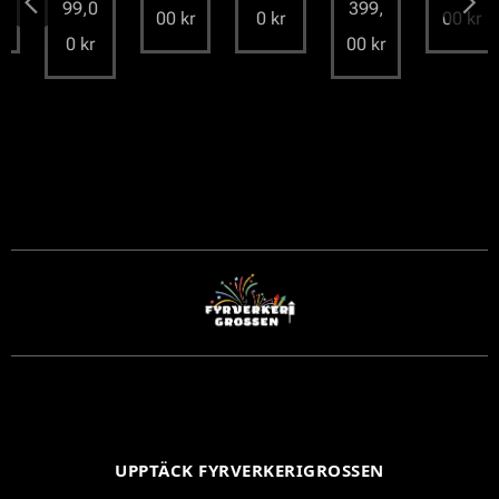
99,0
399,
00
kr
0
kr
00
kr
0
kr
00
kr
UPPTÄCK FYRVERKERIGROSSEN