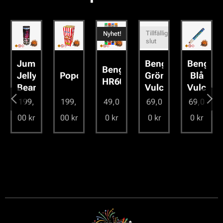
Tillfälligt
Nyhet!
slut
ta
Jumping
Bengal
Bengal
Bengal
n
ains
Jelly
Popcorn
Grön
Blå
HR60
Beans
Vulcan
Vulcan
199,
199,
49,0
69,0
69,0
00
kr
00
kr
0
kr
0
kr
0
kr