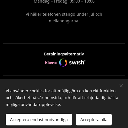
Måndag – Fredag: 09:00 – 18:00
Vi håller telefonen stängd under jul och
mellandagarna.
Betalningsalternativ
© 2026 Fyrverkerigrossen — Alla rättigheter förbehållna.
Krutkungen AB, Org.nr: 559245-1735
Vi använder cookies för att möjliggöra en korrekt funktion
och säkerhet på vår hemsida, och för att erbjuda dig bästa
Cookies
möjliga användarupplevelse.
Lägg i kundvagnen
Acceptera endast nödvändiga
Acceptera alla