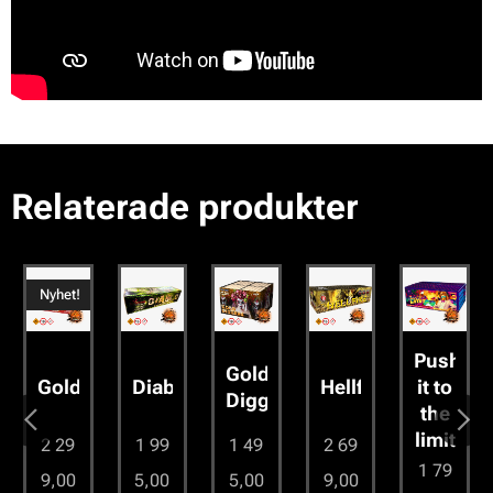
Relaterade
produkter
Nyhet!
Push
Gold
it to
sglasögon
Goldbomber
Diablo
Hellfire
Diggers
the
limit
2 29
1 99
1 49
2 69
1 79
9,00
5,00
5,00
9,00