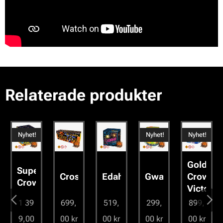
Relaterade produkter
Nyhet!
Nyhet!
Nyhet!
Golden
Super
ph
Crossfire
Edaha
Gwar
Crown
Crown
Victoria
1 39
699,
519,
299,
899,
9,00
00
kr
00
kr
00
kr
00
kr