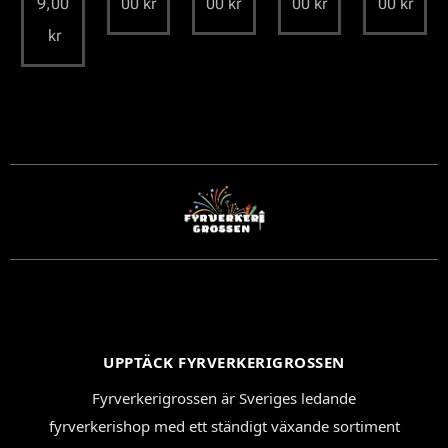
9,00
00
kr
00
kr
00
kr
00
kr
kr
UPPTÄCK FYRVERKERIGROSSEN
Fyrverkerigrossen är Sveriges ledande
fyrverkerishop med ett ständigt växande sortiment