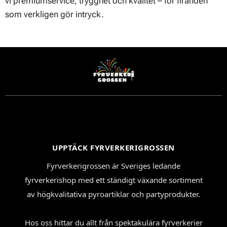
vi premiumservice, trygghet och kvalitet – för firanden
som verkligen gör intryck.
UPPTÄCK FYRVERKERIGROSSEN
Fyrverkerigrossen är Sveriges ledande
fyrverkerishop med ett ständigt växande sortiment
av högkvalitativa pyroartiklar och partyprodukter.
Hos oss hittar du allt från spektakulära fyrverkerier